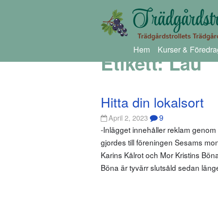
Hem
Kurser & Föredra
Etikett:
Lau
Hitta din lokalsort
9
April 2, 2023
-Inlägget innehåller reklam geno
gjordes till föreningen Sesams mo
Karins Kålrot och Mor Kristins Bön
Böna är tyvärr slutsåld sedan län