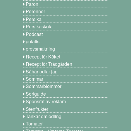
Päron
Perenner
Persika
Persikaskola
Podcast
potatis
provsmakning
Recept för Köket
Recept för Trädgården
Såhär odlar jag
Sommar
Sommarblommor
Sortguide
Sponsrat av reklam
Stenfrukter
Tankar om odling
Tomater