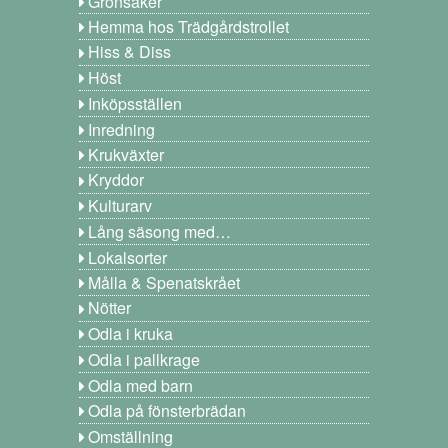
Grönsaker
Hemma hos Trädgårdstrollet
Hiss & Diss
Höst
Inköpsställen
Inredning
Krukväxter
Kryddor
Kulturarv
Lång säsong med…
Lokalsorter
Målla & Spenatskrået
Nötter
Odla i kruka
Odla i pallkrage
Odla med barn
Odla på fönsterbrädan
Omställning