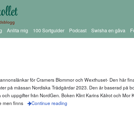
g
Anlita mig
100 Sortguider
Podcast
Swisha en gåva
F
m annonslänkar för Cramers Blommor och Wexthuset- Den här fin
nter på mässan Nordiska Trädgårdar 2023. Den är baserad på bo
a och uppgifter från NordGen. Boken Klint Karins Kålrot och Mor K
ge men finns
Continue reading