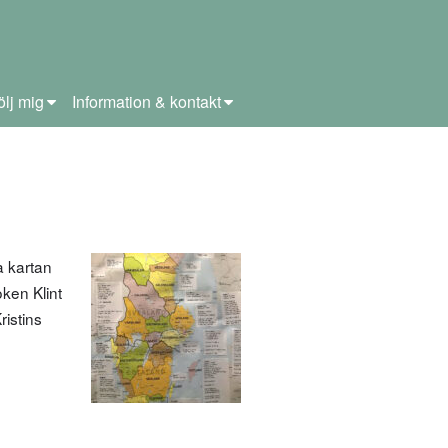
ölj mig
Information & kontakt
a kartan
ken Klint
ristins