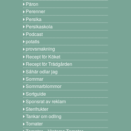
Päron
Perenner
Persika
Persikaskola
Podcast
potatis
provsmakning
Recept för Köket
Recept för Trädgården
Såhär odlar jag
Sommar
Sommarblommor
Sortguide
Sponsrat av reklam
Stenfrukter
Tankar om odling
Tomater