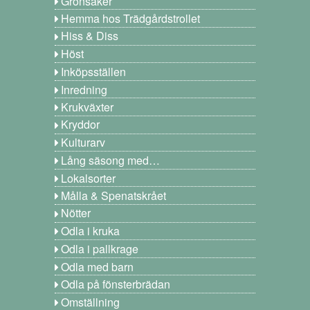
Grönsaker
Hemma hos Trädgårdstrollet
Hiss & Diss
Höst
Inköpsställen
Inredning
Krukväxter
Kryddor
Kulturarv
Lång säsong med…
Lokalsorter
Målla & Spenatskrået
Nötter
Odla i kruka
Odla i pallkrage
Odla med barn
Odla på fönsterbrädan
Omställning