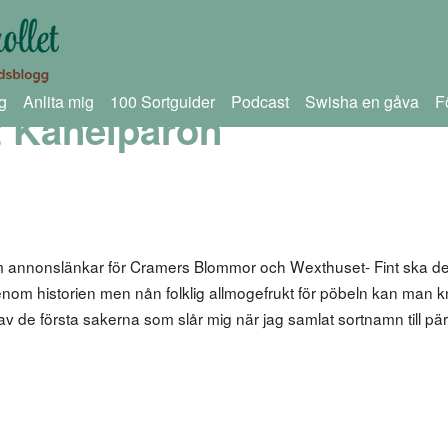
g
Anlita mig
100 Sortguider
Podcast
Swisha en gåva
F
 Kanelpäron
om annonslänkar för Cramers Blommor och Wexthuset- Fint ska d
nom historien men nån folklig allmogefrukt för pöbeln kan man 
av de första sakerna som slår mig när jag samlat sortnamn till pär