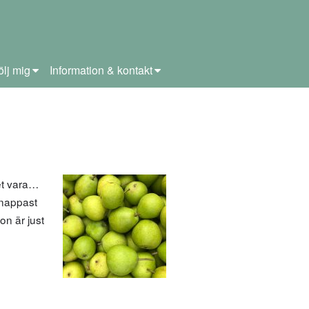
ölj mig
Information & kontakt
et vara…
knappast
on är just