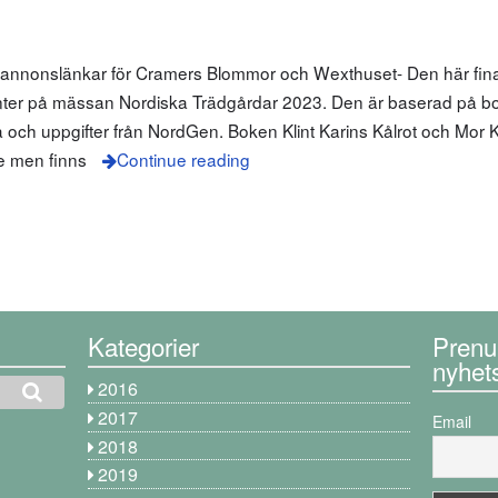
m annonslänkar för Cramers Blommor och Wexthuset- Den här fin
nter på mässan Nordiska Trädgårdar 2023. Den är baserad på bo
a och uppgifter från NordGen. Boken Klint Karins Kålrot och Mor K
ge men finns
Continue reading
Kategorier
Prenu
nyhet
2016
2017
Email
2018
2019