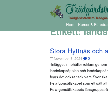
Hem
Kurser & Föredra
Etikett:
lands
Stora Hyttnäs och 
0
November 6, 2024
-Inlägget innehåller reklam genom
landskapsäpplen och landskapsärt
finns det också tack vare Svensk
Pelargonsällskapet som ett sätt att
Pelargonsällskapets länsgruppsträf