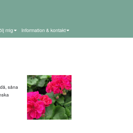
ölj mig
Information & kontakt
odå, såna
enska