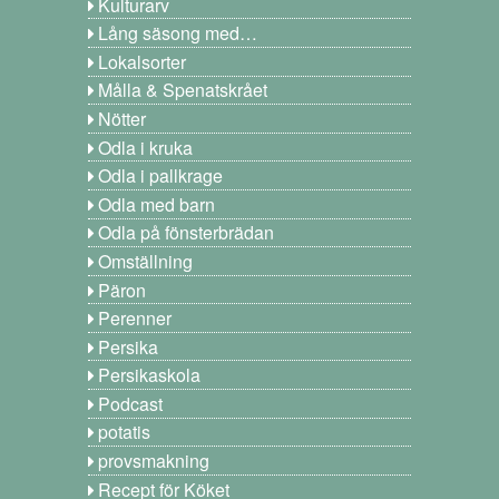
Kulturarv
Lång säsong med…
Lokalsorter
Målla & Spenatskrået
Nötter
Odla i kruka
Odla i pallkrage
Odla med barn
Odla på fönsterbrädan
Omställning
Päron
Perenner
Persika
Persikaskola
Podcast
potatis
provsmakning
Recept för Köket