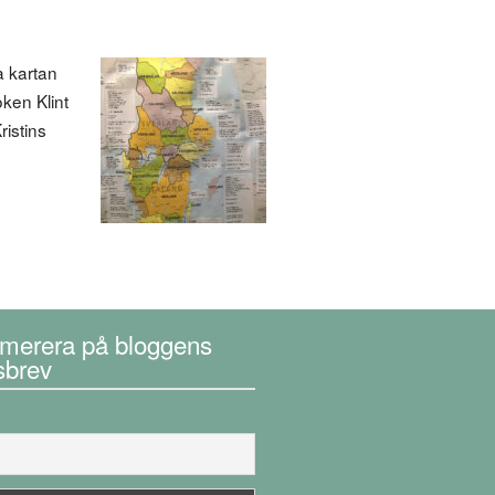
a kartan
ken Klint
ristins
merera på bloggens
sbrev