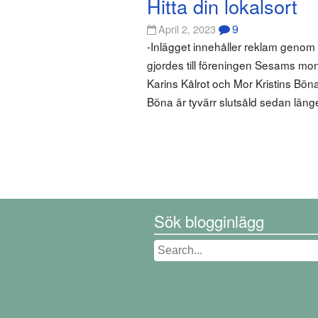
Hitta din lokalsort
9
April 2, 2023
-Inlägget innehåller reklam geno
gjordes till föreningen Sesams mo
Karins Kålrot och Mor Kristins Bön
Böna är tyvärr slutsåld sedan län
Sök blogginlägg