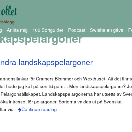
g
Anlita mig
100 Sortguider
Podcast
Swisha en gåva
F
kapspelargoner
andra landskapspelargoner
 annonslänkar för Cramers Blommor och Wexthuset- Att det finns
er hade jag koll på sen tidigare… Men landskapspelargoner? J
a Pelargonsällskapet. Landskapspelargonerna har utsetts av Sv
 öka intresset för pelargoner. Sorterna valdes ut på Svenska
far vid
Continue reading