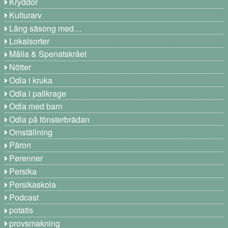
Kryddor
Kulturarv
Lång säsong med…
Lokalsorter
Målla & Spenatskrået
Nötter
Odla i kruka
Odla i pallkrage
Odla med barn
Odla på fönsterbrädan
Omställning
Päron
Perenner
Persika
Persikaskola
Podcast
potatis
provsmakning