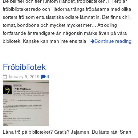
De blir fler och fler runtom i landet, fröbiblioteken. I Tierp är
fröbiblioteket redo och i lådorna trängs fröpåsarna med olika
sorters frö som entusiastiska odlare lämnat in. Det finns chili,
tomat, bondböna och mycket mycket mer… Att odling
fortfarande är trendigare än någonsin märks även på våra
bibliotek. Kanske kan man inte ens tala
Continue reading
Fröbibliotek
4
January 5, 2019
Låna frö på biblioteket? Gratis? Jajamen. Du läste rätt. Snart