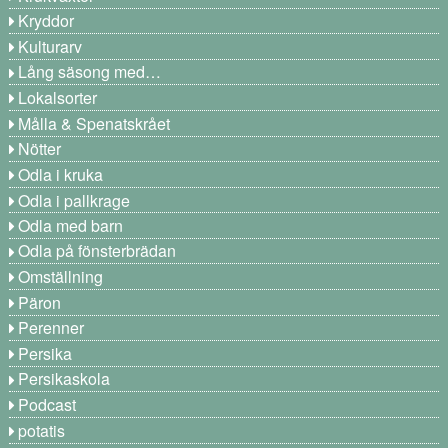
Kryddor
Kulturarv
Lång säsong med…
Lokalsorter
Målla & Spenatskrået
Nötter
Odla i kruka
Odla i pallkrage
Odla med barn
Odla på fönsterbrädan
Omställning
Päron
Perenner
Persika
Persikaskola
Podcast
potatis