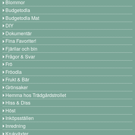
Blommor
Budgetodla
Budgetodla Mat
DIY
Dokumentär
Fina Favoriter!
Fjärilar och bin
Frågor & Svar
Frö
Fröodla
Frukt & Bär
Grönsaker
Hemma hos Trädgårdstrollet
Hiss & Diss
Höst
Inköpsställen
Inredning
Krukväxter