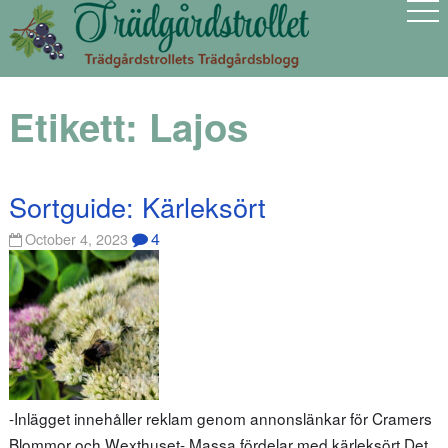
Etikett:
Lajos
Sortguide: Kärleksört
4
October 4, 2023
-Inlägget innehåller reklam genom annonslänkar för Cramers
Blommor och Wexthuset- Massa fördelar med kärleksört Det