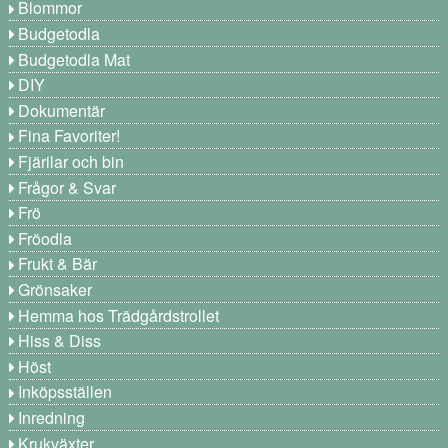
Blommor
Budgetodla
Budgetodla Mat
DIY
Dokumentär
Fina Favoriter!
Fjärilar och bin
Frågor & Svar
Frö
Fröodla
Frukt & Bär
Grönsaker
Hemma hos Trädgårdstrollet
Hiss & Diss
Höst
Inköpsställen
Inredning
Krukväxter