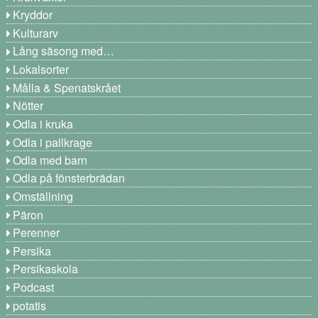
Kryddor
Kulturarv
Lång säsong med…
Lokalsorter
Målla & Spenatskrået
Nötter
Odla i kruka
Odla i pallkrage
Odla med barn
Odla på fönsterbrädan
Omställning
Päron
Perenner
Persika
Persikaskola
Podcast
potatis