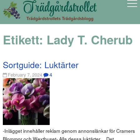
Etikett:
Lady T. Cherub
Sortguide: Luktärter
4
February 7, 2024
-Inlägget innehåller reklam genom annonslänkar för Cramers
Blommor och Wexthuset- Alla dessa luktärter… Det