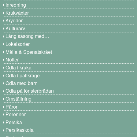
Inredning
Krukväxter
Kryddor
Kulturarv
Lång säsong med…
Lokalsorter
Målla & Spenatskrået
Nötter
Odla i kruka
Odla i pallkrage
Odla med barn
Odla på fönsterbrädan
Omställning
Päron
Perenner
Persika
Persikaskola