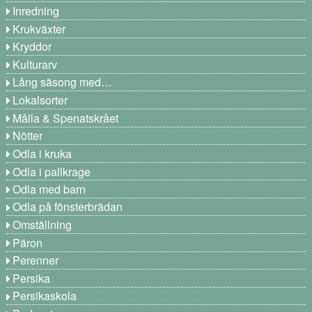
Inredning
Krukväxter
Kryddor
Kulturarv
Lång säsong med…
Lokalsorter
Målla & Spenatskrået
Nötter
Odla i kruka
Odla i pallkrage
Odla med barn
Odla på fönsterbrädan
Omställning
Päron
Perenner
Persika
Persikaskola