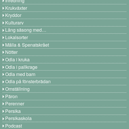
Inredning
Krukväxter
Kryddor
Kulturarv
Lång säsong med…
Lokalsorter
Målla & Spenatskrået
Nötter
Odla i kruka
Odla i pallkrage
Odla med barn
Odla på fönsterbrädan
Omställning
Päron
Perenner
Persika
Persikaskola
Podcast