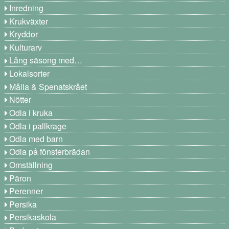
Inredning
Krukväxter
Kryddor
Kulturarv
Lång säsong med…
Lokalsorter
Målla & Spenatskrået
Nötter
Odla i kruka
Odla i pallkrage
Odla med barn
Odla på fönsterbrädan
Omställning
Päron
Perenner
Persika
Persikaskola