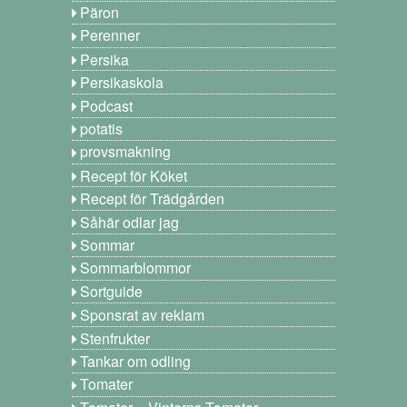
Päron
Perenner
Persika
Persikaskola
Podcast
potatis
provsmakning
Recept för Köket
Recept för Trädgården
Såhär odlar jag
Sommar
Sommarblommor
Sortguide
Sponsrat av reklam
Stenfrukter
Tankar om odling
Tomater