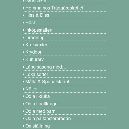
Grönsaker
Hemma hos Trädgårdstrollet
Hiss & Diss
Höst
Inköpsställen
Inredning
Krukväxter
Kryddor
Kulturarv
Lång säsong med…
Lokalsorter
Målla & Spenatskrået
Nötter
Odla i kruka
Odla i pallkrage
Odla med barn
Odla på fönsterbrädan
Omställning