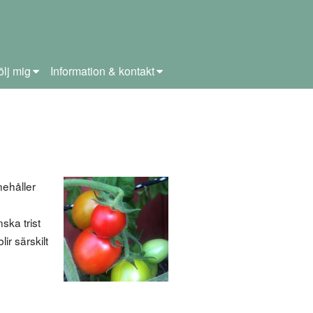
ölj mig
Information & kontakt
nehåller
ska trist
r särskilt