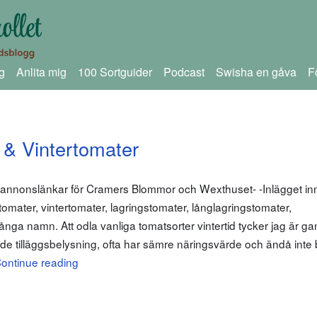
g
Anlita mig
100 Sortguider
Podcast
Swisha en gåva
F
 & Vintertomater
 annonslänkar för Cramers Blommor och Wexthuset- -Inlägget in
omater, vintertomater, lagringstomater, långlagringstomater,
ga namn. Att odla vanliga tomatsorter vintertid tycker jag är gan
 tilläggsbelysning, ofta har sämre näringsvärde och ändå inte bli
ontinue reading