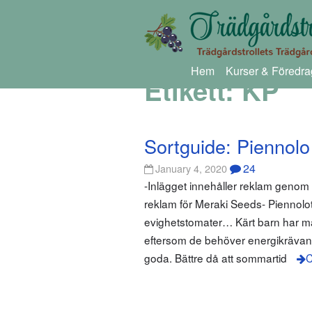
Hem
Kurser & Föredra
Etikett:
KP
Sortguide: Piennolo
24
January 4, 2020
-Inlägget innehåller reklam genom
reklam för Meraki Seeds- Piennolot
evighetstomater… Kärt barn har mån
eftersom de behöver energikrävande
goda. Bättre då att sommartid
C