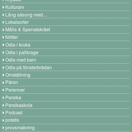
Kulturarv
Lång säsong med…
Lokalsorter
Målla & Spenatskrået
Nötter
Odla i kruka
Odla i pallkrage
Odla med barn
Odla på fönsterbrädan
Omställning
Päron
Perenner
Persika
Persikaskola
Podcast
potatis
provsmakning