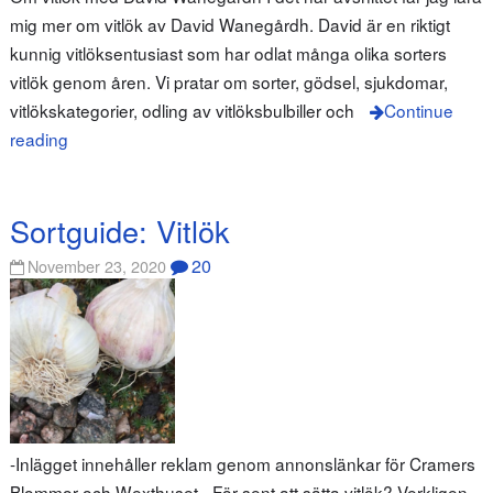
mig mer om vitlök av David Wanegårdh. David är en riktigt
kunnig vitlöksentusiast som har odlat många olika sorters
vitlök genom åren. Vi pratar om sorter, gödsel, sjukdomar,
vitlökskategorier, odling av vitlöksbulbiller och
Continue
reading
Sortguide: Vitlök
20
November 23, 2020
-Inlägget innehåller reklam genom annonslänkar för Cramers
Blommor och Wexthuset– För sent att sätta vitlök? Verkligen