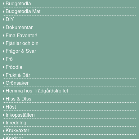
Budgetodla
Budgetodla Mat
DIY
Dokumentär
Fina Favoriter!
Fjärilar och bin
Frågor & Svar
Frö
Fröodla
Frukt & Bär
Grönsaker
Hemma hos Trädgårdstrollet
Hiss & Diss
Höst
Inköpsställen
Inredning
Krukväxter
Kryddor