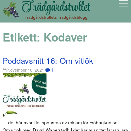
Etikett:
Kodaver
Poddavsnitt 16: Om vitlök
1
November 18, 2021
— det här avsnittet sponsras av reklam för Fröbanken.se —
Om vitlök med David Wanegårdh I det här avsnittet får jag lära