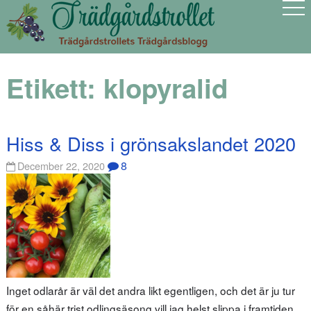
Etikett:
klopyralid
Hiss & Diss i grönsakslandet 2020
8
December 22, 2020
Inget odlarår är väl det andra likt egentligen, och det är ju tur
för en såhär trist odlingsäsong vill jag helst slippa i framtiden…