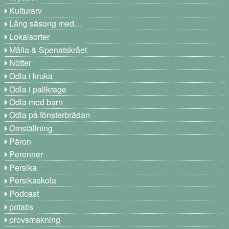
Kulturarv
Lång säsong med…
Lokalsorter
Målla & Spenatskrået
Nötter
Odla i kruka
Odla i pallkrage
Odla med barn
Odla på fönsterbrädan
Omställning
Päron
Perenner
Persika
Persikaskola
Podcast
potatis
provsmakning