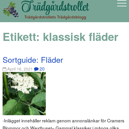
Etikett:
klassisk fläder
Sortguide: Fläder
20
April 16, 2021
-Inlägget innehåller reklam genom annonslänkar för Cramers
Blommor och Wexthuset– Gammal klassiker i många olika