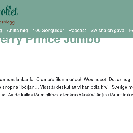
g
Anlita mig
100 Sortguider
Podcast
Swisha en gåva
F
erry Prince Jumbo
m annonslänkar för Cramers Blommor och Wexthuset- Det är nog
te snopna i början… Visst är det kul att vi kan odla kiwi i Sverige 
 Att de kallas för minikiwis eller krusbärskiwi är just för att fruk