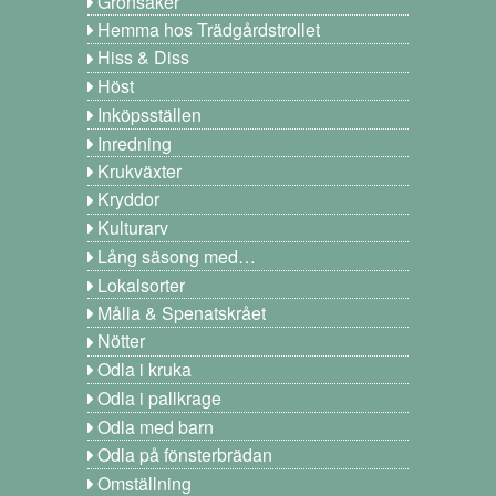
Grönsaker
Hemma hos Trädgårdstrollet
Hiss & Diss
Höst
Inköpsställen
Inredning
Krukväxter
Kryddor
Kulturarv
Lång säsong med…
Lokalsorter
Målla & Spenatskrået
Nötter
Odla i kruka
Odla i pallkrage
Odla med barn
Odla på fönsterbrädan
Omställning