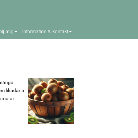
ölj mig
Information & kontakt
 många
men likadana
terna är