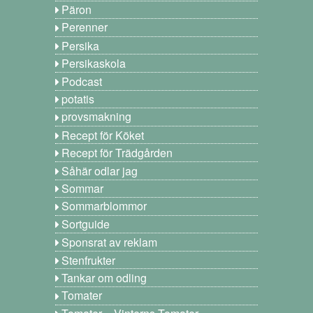
Päron
Perenner
Persika
Persikaskola
Podcast
potatis
provsmakning
Recept för Köket
Recept för Trädgården
Såhär odlar jag
Sommar
Sommarblommor
Sortguide
Sponsrat av reklam
Stenfrukter
Tankar om odling
Tomater