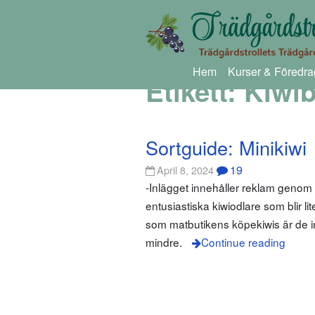
Hem
Kurser & Föredra
Etikett:
Kiwib
Sortguide: Minikiwi
19
April 8, 2024
-Inlägget innehåller reklam geno
entusiastiska kiwiodlare som blir li
som matbutikens köpekiwis är de inte.
mindre.
Continue reading