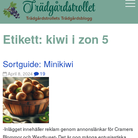
Etikett:
kiwi i zon 5
Sortguide: Minikiwi
19
April 8, 2024
-Inlägget innehåller reklam genom annonslänkar för Cramers
Blommor och Wexthuset- Det är nog många entusiastiska