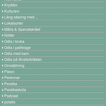
Kryddor
Kulturarv
Lång säsong med…
Lokalsorter
Målla & Spenatskrået
Nötter
Odla i kruka
Odla i pallkrage
Odla med barn
Odla på fönsterbrädan
Omställning
Päron
Perenner
Persika
Persikaskola
Podcast
potatis