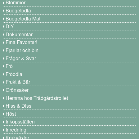
Blommor
Budgetodla
Budgetodla Mat
DIY
Dokumentär
Fina Favoriter!
Fjärilar och bin
Frågor & Svar
Frö
Fröodla
Frukt & Bär
Grönsaker
Hemma hos Trädgårdstrollet
Hiss & Diss
Höst
Inköpsställen
Inredning
Krukväxter