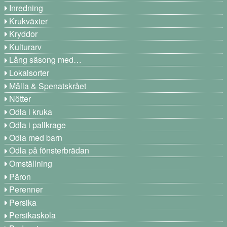
Inredning
Krukväxter
Kryddor
Kulturarv
Lång säsong med…
Lokalsorter
Målla & Spenatskrået
Nötter
Odla i kruka
Odla i pallkrage
Odla med barn
Odla på fönsterbrädan
Omställning
Päron
Perenner
Persika
Persikaskola