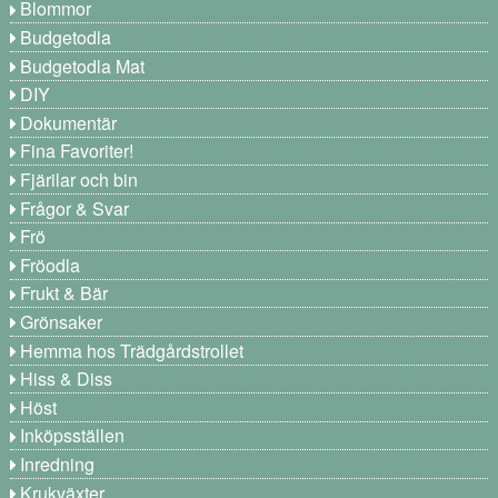
Blommor
Budgetodla
Budgetodla Mat
DIY
Dokumentär
Fina Favoriter!
Fjärilar och bin
Frågor & Svar
Frö
Fröodla
Frukt & Bär
Grönsaker
Hemma hos Trädgårdstrollet
Hiss & Diss
Höst
Inköpsställen
Inredning
Krukväxter