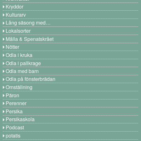
Kryddor
Kulturarv
Lång säsong med…
Lokalsorter
Målla & Spenatskrået
Nötter
Odla i kruka
Odla i pallkrage
Odla med barn
Odla på fönsterbrädan
Omställning
Päron
Perenner
Persika
Persikaskola
Podcast
potatis