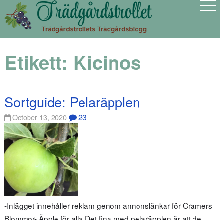
Etikett:
Kicinos
Sortguide: Pelaräpplen
23
October 13, 2020
-Inlägget innehåller reklam genom annonslänkar för Cramers
Blommor- Äpple för alla Det fina med pelaräpplen är att de