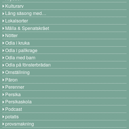
Kulturarv
Lång säsong med…
Lokalsorter
Målla & Spenatskrået
Nötter
Odla i kruka
Odla i pallkrage
Odla med barn
Odla på fönsterbrädan
Omställning
Päron
Perenner
Persika
Persikaskola
Podcast
potatis
provsmakning