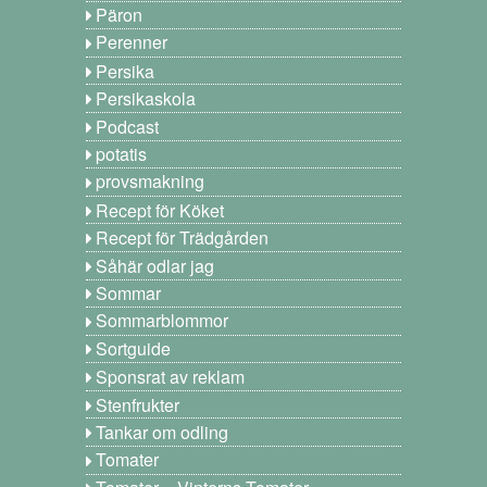
Päron
Perenner
Persika
Persikaskola
Podcast
potatis
provsmakning
Recept för Köket
Recept för Trädgården
Såhär odlar jag
Sommar
Sommarblommor
Sortguide
Sponsrat av reklam
Stenfrukter
Tankar om odling
Tomater