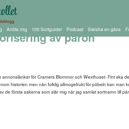
g
Anlita mig
100 Sortguider
Podcast
Swisha en gåva
F
orisering av päron
om annonslänkar för Cramers Blommor och Wexthuset- Fint ska d
nom historien men nån folklig allmogefrukt för pöbeln kan man 
av de första sakerna som slår mig när jag samlat sortnamn till pär