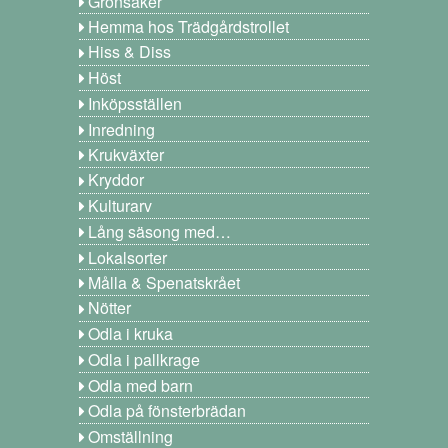
Grönsaker
Hemma hos Trädgårdstrollet
Hiss & Diss
Höst
Inköpsställen
Inredning
Krukväxter
Kryddor
Kulturarv
Lång säsong med…
Lokalsorter
Målla & Spenatskrået
Nötter
Odla i kruka
Odla i pallkrage
Odla med barn
Odla på fönsterbrädan
Omställning