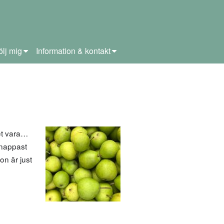
ölj mig
Information & kontakt
et vara…
knappast
on är just