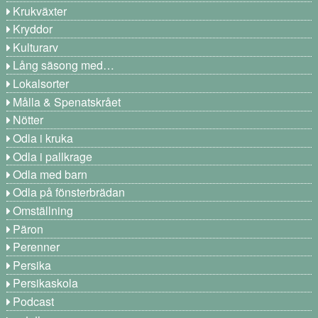
Krukväxter
Kryddor
Kulturarv
Lång säsong med…
Lokalsorter
Målla & Spenatskrået
Nötter
Odla i kruka
Odla i pallkrage
Odla med barn
Odla på fönsterbrädan
Omställning
Päron
Perenner
Persika
Persikaskola
Podcast