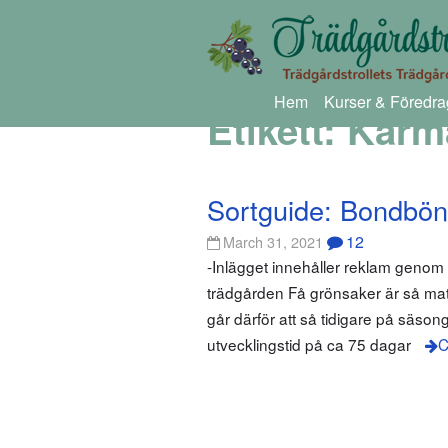
Hem
Kurser & Föredra
Etikett:
Karm
Sortguide: Bondbö
12
March 31, 2021
-Inlägget innehåller reklam geno
trädgården Få grönsaker är så mat
går därför att så tidigare på säson
utvecklingstid på ca 75 dagar
C