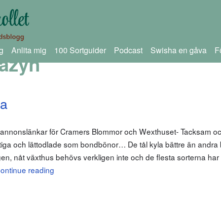
g
Anlita mig
100 Sortguider
Podcast
Swisha en gåva
F
azyn
na
m annonslänkar för Cramers Blommor och Wexthuset- Tacksam och 
iga och lättodlade som bondbönor… De tål kyla bättre än andra
gen, nåt växthus behövs verkligen inte och de flesta sorterna har
ontinue reading