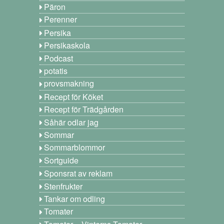
Päron
Perenner
Persika
Persikaskola
Podcast
potatis
provsmakning
Recept för Köket
Recept för Trädgården
Såhär odlar jag
Sommar
Sommarblommor
Sortguide
Sponsrat av reklam
Stenfrukter
Tankar om odling
Tomater