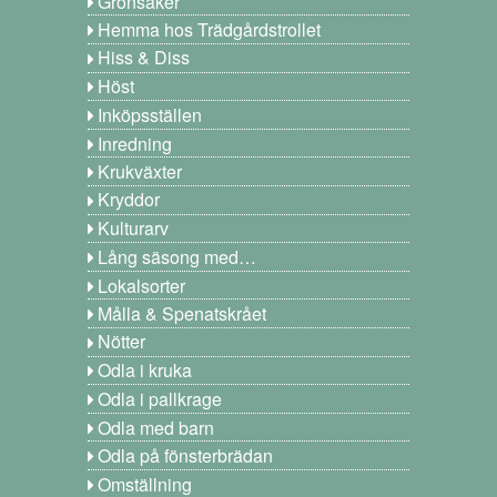
Grönsaker
Hemma hos Trädgårdstrollet
Hiss & Diss
Höst
Inköpsställen
Inredning
Krukväxter
Kryddor
Kulturarv
Lång säsong med…
Lokalsorter
Målla & Spenatskrået
Nötter
Odla i kruka
Odla i pallkrage
Odla med barn
Odla på fönsterbrädan
Omställning