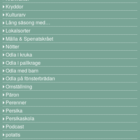
Kryddor
Kulturarv
Lång säsong med…
Lokalsorter
Målla & Spenatskrået
Nötter
Odla i kruka
Odla i pallkrage
Odla med barn
Odla på fönsterbrädan
Omställning
Päron
Perenner
Persika
Persikaskola
Podcast
potatis