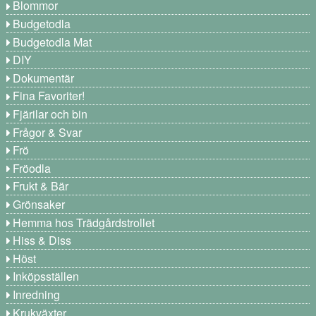
Blommor
Budgetodla
Budgetodla Mat
DIY
Dokumentär
Fina Favoriter!
Fjärilar och bin
Frågor & Svar
Frö
Fröodla
Frukt & Bär
Grönsaker
Hemma hos Trädgårdstrollet
Hiss & Diss
Höst
Inköpsställen
Inredning
Krukväxter