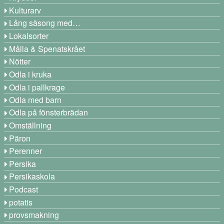
Kulturarv
Lång säsong med…
Lokalsorter
Målla & Spenatskrået
Nötter
Odla i kruka
Odla i pallkrage
Odla med barn
Odla på fönsterbrädan
Omställning
Päron
Perenner
Persika
Persikaskola
Podcast
potatis
provsmakning