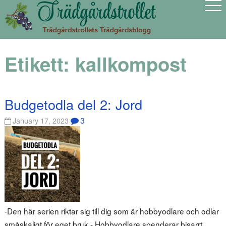
Etikett:
kallkompost
Budgetodla del 2: Jord
3
January 17, 2023
-Den här serien riktar sig till dig som är hobbyodlare och odlar
småskaligt för eget bruk.- Hobbyodlare spenderar bisarrt