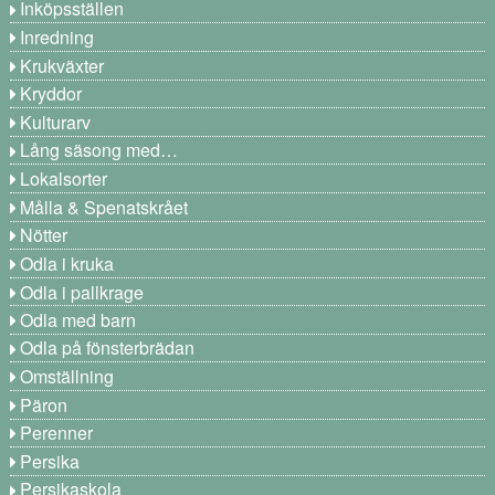
Inköpsställen
Inredning
Krukväxter
Kryddor
Kulturarv
Lång säsong med…
Lokalsorter
Målla & Spenatskrået
Nötter
Odla i kruka
Odla i pallkrage
Odla med barn
Odla på fönsterbrädan
Omställning
Päron
Perenner
Persika
Persikaskola