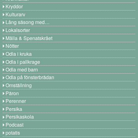
Kryddor
Kulturarv
Lång säsong med…
Lokalsorter
Målla & Spenatskrået
Nötter
Odla i kruka
Odla i pallkrage
Odla med barn
Odla på fönsterbrädan
Omställning
Päron
Perenner
Persika
Persikaskola
Podcast
potatis