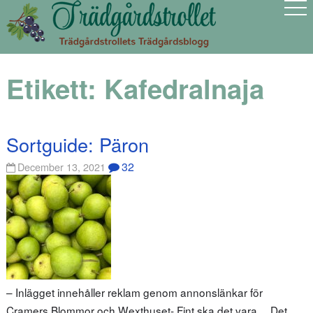
Etikett:
Kafedralnaja
Sortguide: Päron
32
December 13, 2021
– Inlägget innehåller reklam genom annonslänkar för
Cramers Blommor och Wexthuset- Fint ska det vara… Det