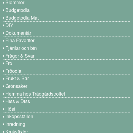
Blommor
Budgetodla
Budgetodla Mat
DIY
Dokumentär
Fina Favoriter!
Fjärilar och bin
Frågor & Svar
Frö
Fröodla
Frukt & Bär
Grönsaker
Hemma hos Trädgårdstrollet
Hiss & Diss
Höst
Inköpsställen
Inredning
Krukväxter