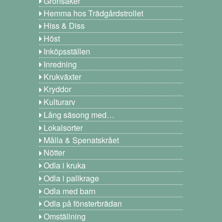
Grönsaker
Hemma hos Trädgårdstrollet
Hiss & Diss
Höst
Inköpsställen
Inredning
Krukväxter
Kryddor
Kulturarv
Lång säsong med…
Lokalsorter
Målla & Spenatskrået
Nötter
Odla i kruka
Odla i pallkrage
Odla med barn
Odla på fönsterbrädan
Omställning