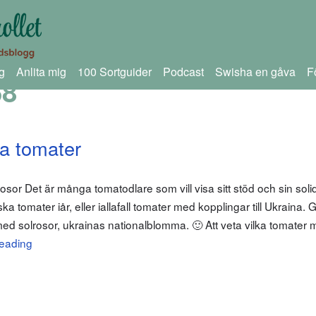
g
Anlita mig
100 Sortguider
Podcast
Swisha en gåva
F
68
ka tomater
rosor Det är många tomatodlare som vill visa sitt stöd och sin soli
a tomater iår, eller iallafall tomater med kopplingar till Ukraina. 
d solrosor, ukrainas nationalblomma. 🙂 Att veta vilka tomater
reading