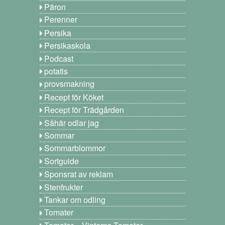
Päron
Perenner
Persika
Persikaskola
Podcast
potatis
provsmakning
Recept för Köket
Recept för Trädgården
Såhär odlar jag
Sommar
Sommarblommor
Sortguide
Sponsrat av reklam
Stenfrukter
Tankar om odling
Tomater