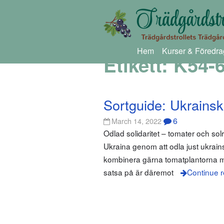
Hem
Kurser & Föredra
Etikett:
K54-
Sortguide: Ukrains
6
March 14, 2022
Odlad solidaritet – tomater och sol
Ukraina genom att odla just ukrainsk
kombinera gärna tomatplantorna me
satsa på är däremot
Continue 