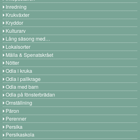
Inredning
Krukväxter
Kryddor
Kulturarv
Lång säsong med…
Lokalsorter
Målla & Spenatskrået
Nötter
Odla i kruka
Odla i pallkrage
Odla med barn
Odla på fönsterbrädan
Omställning
Päron
Perenner
Persika
Persikaskola