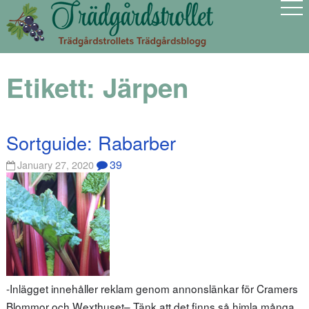
Etikett:
Järpen
Sortguide: Rabarber
39
January 27, 2020
-Inlägget innehåller reklam genom annonslänkar för Cramers
Blommor och Wexthuset– Tänk att det finns så himla många