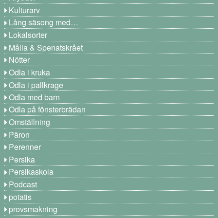
Kulturarv
Lång säsong med…
Lokalsorter
Målla & Spenatskrået
Nötter
Odla i kruka
Odla i pallkrage
Odla med barn
Odla på fönsterbrädan
Omställning
Päron
Perenner
Persika
Persikaskola
Podcast
potatis
provsmakning