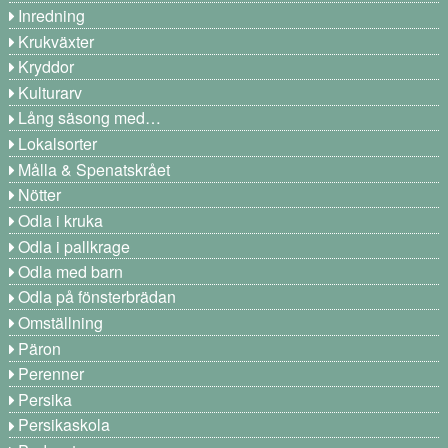
Inredning
Krukväxter
Kryddor
Kulturarv
Lång säsong med…
Lokalsorter
Målla & Spenatskrået
Nötter
Odla i kruka
Odla i pallkrage
Odla med barn
Odla på fönsterbrädan
Omställning
Päron
Perenner
Persika
Persikaskola