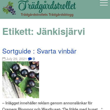
Etikett:
Jänkisjärvi
Sortguide : Svarta vinbär
9
July 29, 2021
– Inlägget innehåller reklam genom annonslänkar för
Cramers Blommor och Wexthuset- ”De följde med huset…”