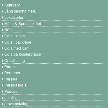
Kulturarv
Lång säsong med…
Lokalsorter
Målla & Spenatskrået
Nötter
Odla i kruka
Odla i pallkrage
Odla med barn
Odla på fönsterbrädan
Omställning
Päron
Perenner
Persika
Persikaskola
Podcast
potatis
provsmakning