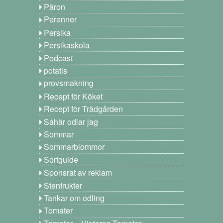
Päron
Perenner
Persika
Persikaskola
Podcast
potatis
provsmakning
Recept för Köket
Recept för Trädgården
Såhär odlar jag
Sommar
Sommarblommor
Sortguide
Sponsrat av reklam
Stenfrukter
Tankar om odling
Tomater