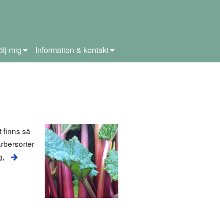
ölj mig
Information & kontakt
 finns så
arbersorter
g,