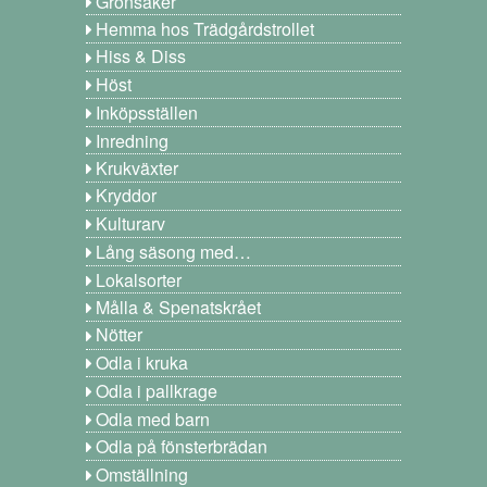
Grönsaker
Hemma hos Trädgårdstrollet
Hiss & Diss
Höst
Inköpsställen
Inredning
Krukväxter
Kryddor
Kulturarv
Lång säsong med…
Lokalsorter
Målla & Spenatskrået
Nötter
Odla i kruka
Odla i pallkrage
Odla med barn
Odla på fönsterbrädan
Omställning