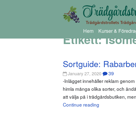
Hem
Kurser & Föredra
Etikett:
Isom
Sortguide: Rabarbe
39
January 27, 2020
-Inlägget innehåller reklam genom
himla många olika sorter, och ändå
att välja på i trädgårdsbutiken, men
Continue reading