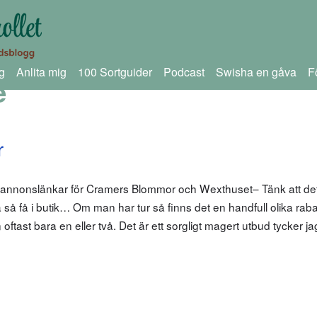
g
Anlita mig
100 Sortguider
Podcast
Swisha en gåva
F
e
r
 annonslänkar för Cramers Blommor och Wexthuset– Tänk att det
 så få i butik… Om man har tur så finns det en handfull olika rab
 oftast bara en eller två. Det är ett sorgligt magert utbud tycker ja