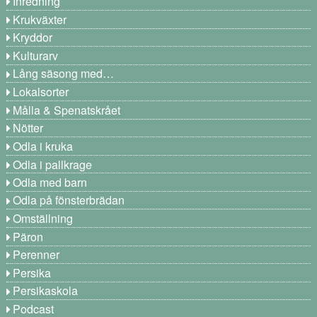
Inredning
Krukväxter
Kryddor
Kulturarv
Lång säsong med…
Lokalsorter
Målla & Spenatskrået
Nötter
Odla i kruka
Odla i pallkrage
Odla med barn
Odla på fönsterbrädan
Omställning
Päron
Perenner
Persika
Persikaskola
Podcast