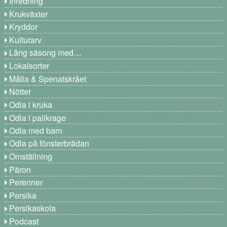
Inredning
Krukväxter
Kryddor
Kulturarv
Lång säsong med…
Lokalsorter
Målla & Spenatskrået
Nötter
Odla i kruka
Odla i pallkrage
Odla med barn
Odla på fönsterbrädan
Omställning
Päron
Perenner
Persika
Persikaskola
Podcast