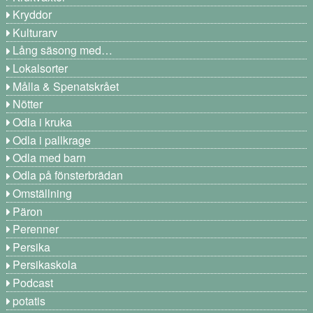
Kryddor
Kulturarv
Lång säsong med…
Lokalsorter
Målla & Spenatskrået
Nötter
Odla i kruka
Odla i pallkrage
Odla med barn
Odla på fönsterbrädan
Omställning
Päron
Perenner
Persika
Persikaskola
Podcast
potatis