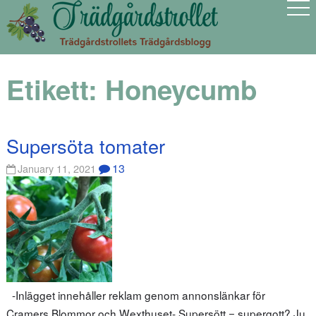
Etikett:
Honeycumb
Supersöta tomater
13
January 11, 2021
-Inlägget innehåller reklam genom annonslänkar för
Cramers Blommor och Wexthuset- Supersött = supergott? Ju