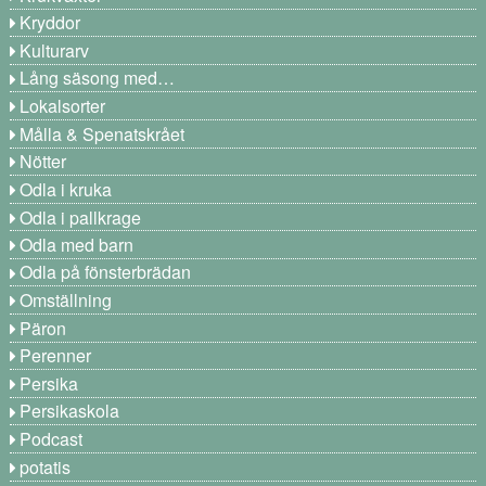
Kryddor
Kulturarv
Lång säsong med…
Lokalsorter
Målla & Spenatskrået
Nötter
Odla i kruka
Odla i pallkrage
Odla med barn
Odla på fönsterbrädan
Omställning
Päron
Perenner
Persika
Persikaskola
Podcast
potatis