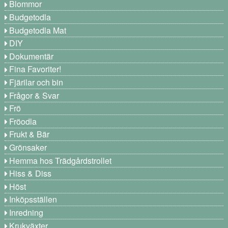
Blommor
Budgetodla
Budgetodla Mat
DIY
Dokumentär
Fina Favoriter!
Fjärilar och bin
Frågor & Svar
Frö
Fröodla
Frukt & Bär
Grönsaker
Hemma hos Trädgårdstrollet
Hiss & Diss
Höst
Inköpsställen
Inredning
Krukväxter