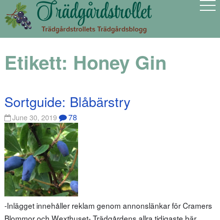
Etikett:
Honey Gin
Sortguide: Blåbärstry
78
June 30, 2019
-Inlägget innehåller reklam genom annonslänkar för Cramers
Blommor och Wexthuset- Trädgårdens allra tidigaste bär