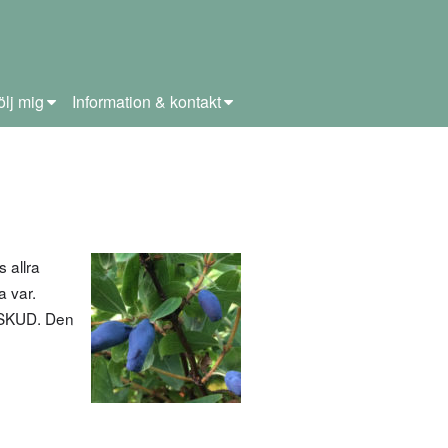
ölj mig
Information & kontakt
 allra
a var.
i SKUD. Den