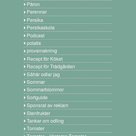
Päron
Perenner
Persika
Persikaskola
Podcast
potatis
provsmakning
Recept för Köket
Recept för Trädgården
Såhär odlar jag
Sommar
Sommarblommor
Sortguide
Sponsrat av reklam
Stenfrukter
Tankar om odling
Tomater