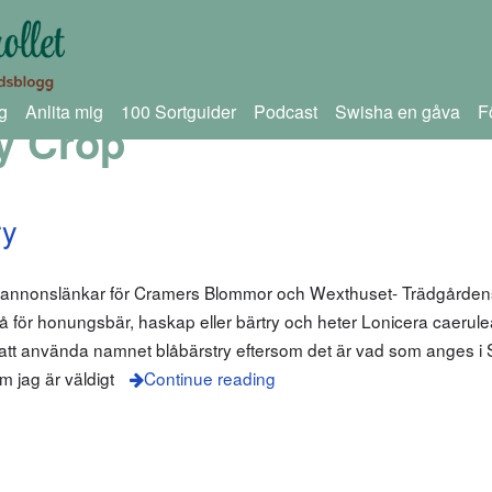
g
Anlita mig
100 Sortguider
Podcast
Swisha en gåva
F
y Crop
ry
m annonslänkar för Cramers Blommor och Wexthuset- Trädgårdens
så för honungsbär, haskap eller bärtry och heter Lonicera caerule
lt att använda namnet blåbärstry eftersom det är vad som anges 
m jag är väldigt
Continue reading