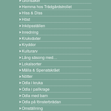
Grönsaker
Hemma hos Trädgårdstrollet
Hiss & Diss
Höst
Inköpsställen
Inredning
Krukväxter
Kryddor
Kulturarv
Lång säsong med…
Lokalsorter
Målla & Spenatskrået
Nötter
Odla i kruka
Odla i pallkrage
Odla med barn
Odla på fönsterbrädan
Omställning