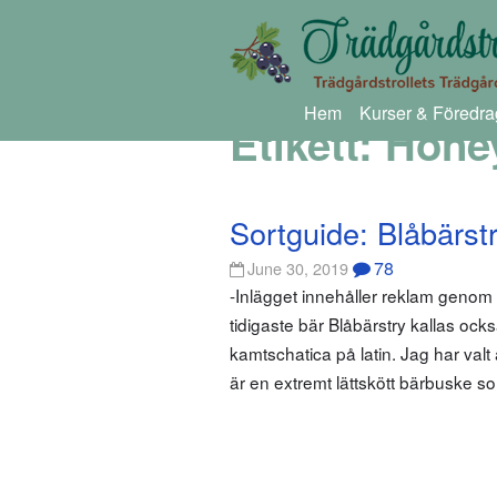
Hem
Kurser & Föredra
Etikett:
Hone
Sortguide: Blåbärst
78
June 30, 2019
-Inlägget innehåller reklam geno
tidigaste bär Blåbärstry kallas ock
kamtschatica på latin. Jag har va
är en extremt lättskött bärbuske so