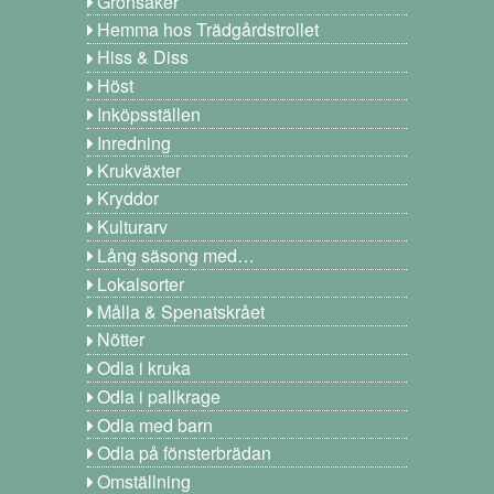
Grönsaker
Hemma hos Trädgårdstrollet
Hiss & Diss
Höst
Inköpsställen
Inredning
Krukväxter
Kryddor
Kulturarv
Lång säsong med…
Lokalsorter
Målla & Spenatskrået
Nötter
Odla i kruka
Odla i pallkrage
Odla med barn
Odla på fönsterbrädan
Omställning