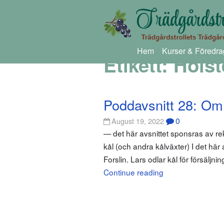
Hem
Kurser & Föredra
Etikett:
Holst
Poddavsnitt 28: Om 
0
August 19, 2022
— det här avsnittet sponsras av re
kål (och andra kålväxter) I det här
Forslin. Lars odlar kål för försäljni
Continue reading