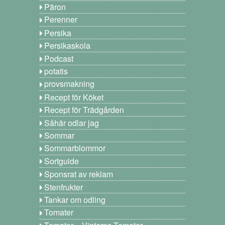
Päron
Perenner
Persika
Persikaskola
Podcast
potatis
provsmakning
Recept för Köket
Recept för Trädgården
Såhär odlar jag
Sommar
Sommarblommor
Sortguide
Sponsrat av reklam
Stenfrukter
Tankar om odling
Tomater