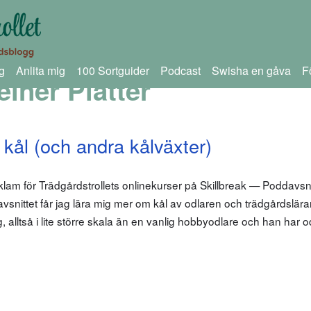
g
Anlita mig
100 Sortguider
Podcast
Swisha en gåva
F
einer Platter
kål (och andra kålväxter)
klam för Trädgårdstrollets onlinekurser på Skillbreak — Poddavsn
 avsnittet får jag lära mig mer om kål av odlaren och trädgårdslär
ng, alltså i lite större skala än en vanlig hobbyodlare och han har o