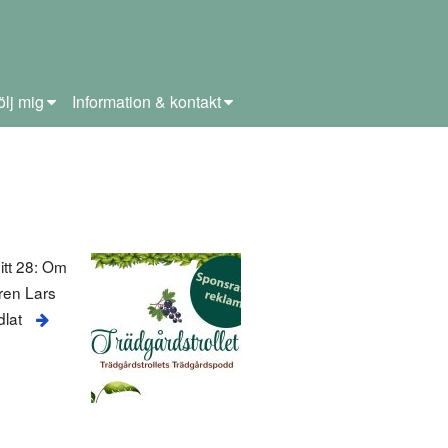
ölj mig
Information & kontakt
itt 28: Om
aren Lars
dlat