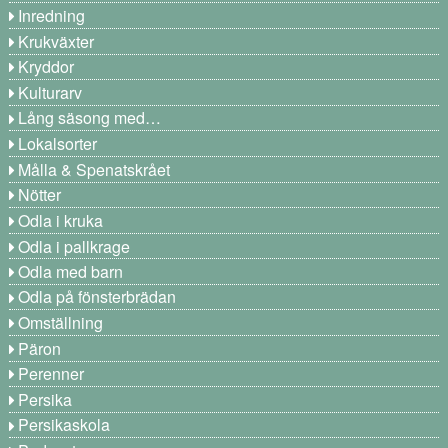
Inredning
Krukväxter
Kryddor
Kulturarv
Lång säsong med…
Lokalsorter
Målla & Spenatskrået
Nötter
Odla i kruka
Odla i pallkrage
Odla med barn
Odla på fönsterbrädan
Omställning
Päron
Perenner
Persika
Persikaskola