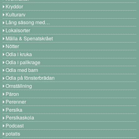
Kryddor
Kulturarv
Lång säsong med…
Lokalsorter
Målla & Spenatskrået
Nötter
Odla i kruka
Odla i pallkrage
Odla med barn
Odla på fönsterbrädan
Omställning
Päron
Perenner
Persika
Persikaskola
Podcast
potatis