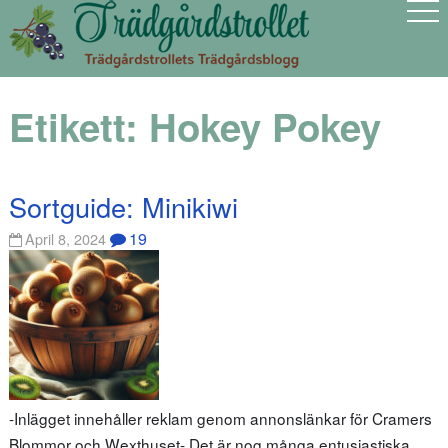
Etikett:
Hokey Pokey
Sortguide: Minikiwi
19
April 8, 2024
-Inlägget innehåller reklam genom annonslänkar för Cramers
Blommor och Wexthuset- Det är nog många entusiastiska