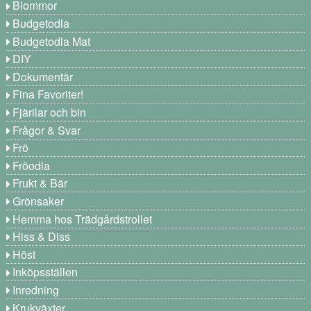
Blommor
Budgetodla
Budgetodla Mat
DIY
Dokumentär
Fina Favoriter!
Fjärilar och bin
Frågor & Svar
Frö
Fröodla
Frukt & Bär
Grönsaker
Hemma hos Trädgårdstrollet
Hiss & Diss
Höst
Inköpsställen
Inredning
Krukväxter