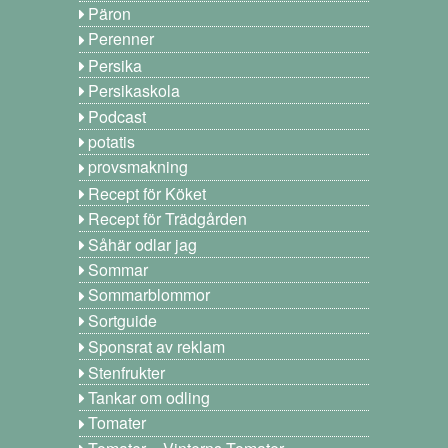
Päron
Perenner
Persika
Persikaskola
Podcast
potatis
provsmakning
Recept för Köket
Recept för Trädgården
Såhär odlar jag
Sommar
Sommarblommor
Sortguide
Sponsrat av reklam
Stenfrukter
Tankar om odling
Tomater