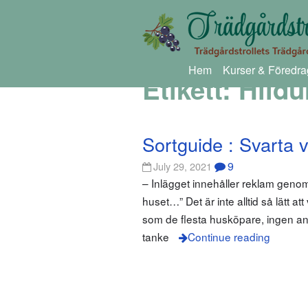
Hem
Kurser & Föredra
Etikett:
Hildu
Sortguide : Svarta 
9
July 29, 2021
– Inlägget innehåller reklam gen
huset…” Det är inte alltid så lätt 
som de flesta husköpare, ingen ani
tanke
Continue reading