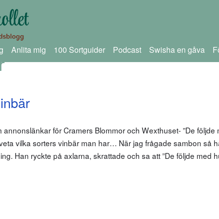
g
Anlita mig
100 Sortguider
Podcast
Swisha en gåva
F
r
vinbär
om annonslänkar för Cramers Blommor och Wexthuset- ”De följde
att veta vilka sorters vinbär man har… När jag frågade sambon så 
ng. Han ryckte på axlarna, skrattade och sa att ”De följde med 