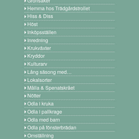
Grönsaker
Hemma hos Trädgårdstrollet
Hiss & Diss
Höst
Inköpsställen
Inredning
Krukväxter
Kryddor
Kulturarv
Lång säsong med…
Lokalsorter
Målla & Spenatskrået
Nötter
Odla i kruka
Odla i pallkrage
Odla med barn
Odla på fönsterbrädan
Omställning