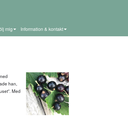
ölj mig
Information & kontakt
 med
hade han,
huset”. Med