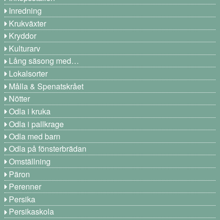
Inredning
Krukväxter
Kryddor
Kulturarv
Lång säsong med…
Lokalsorter
Målla & Spenatskrået
Nötter
Odla i kruka
Odla i pallkrage
Odla med barn
Odla på fönsterbrädan
Omställning
Päron
Perenner
Persika
Persikaskola