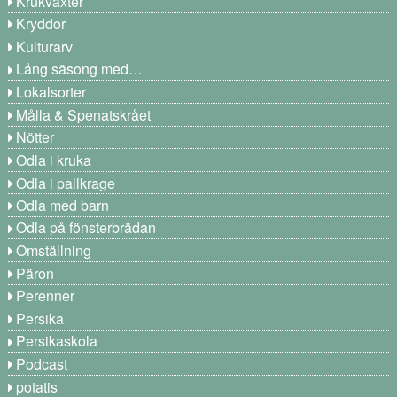
Krukväxter
Kryddor
Kulturarv
Lång säsong med…
Lokalsorter
Målla & Spenatskrået
Nötter
Odla i kruka
Odla i pallkrage
Odla med barn
Odla på fönsterbrädan
Omställning
Päron
Perenner
Persika
Persikaskola
Podcast
potatis