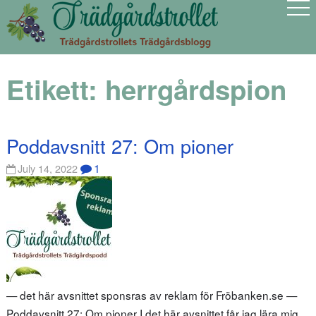
Etikett:
herrgårdspion
Poddavsnitt 27: Om pioner
1
July 14, 2022
— det här avsnittet sponsras av reklam för Fröbanken.se —
Poddavsnitt 27: Om pioner I det här avsnittet får jag lära mig