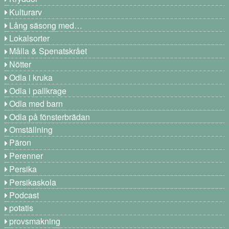
Kulturarv
Lång säsong med…
Lokalsorter
Målla & Spenatskrået
Nötter
Odla i kruka
Odla i pallkrage
Odla med barn
Odla på fönsterbrädan
Omställning
Päron
Perenner
Persika
Persikaskola
Podcast
potatis
provsmakning