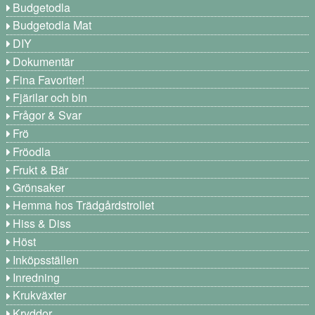
Budgetodla
Budgetodla Mat
DIY
Dokumentär
Fina Favoriter!
Fjärilar och bin
Frågor & Svar
Frö
Fröodla
Frukt & Bär
Grönsaker
Hemma hos Trädgårdstrollet
Hiss & Diss
Höst
Inköpsställen
Inredning
Krukväxter
Kryddor