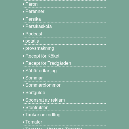
Päron
Perenner
Persika
Persikaskola
Podcast
potatis
provsmakning
Recept för Köket
Recept för Trädgården
Såhär odlar jag
Sommar
Sommarblommor
Sortguide
Sponsrat av reklam
Stenfrukter
Tankar om odling
Tomater