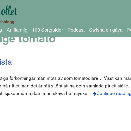
g
Anlita mig
100 Sortguider
Podcast
Swisha en gåva
F
age tomato
ista
onstiga förkortningar man möts av som tomatodlare… Visst kan ma
rrig på nätet men det är rätt skönt att ha dem samlade på ett ställe
 och sjukdomarna) kan man skriva hur mycket
Continue readin