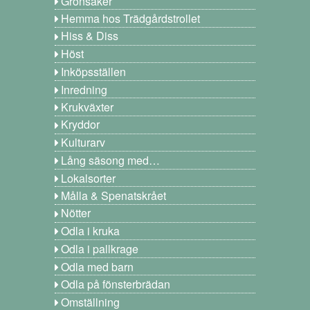
Grönsaker
Hemma hos Trädgårdstrollet
Hiss & Diss
Höst
Inköpsställen
Inredning
Krukväxter
Kryddor
Kulturarv
Lång säsong med…
Lokalsorter
Målla & Spenatskrået
Nötter
Odla i kruka
Odla i pallkrage
Odla med barn
Odla på fönsterbrädan
Omställning