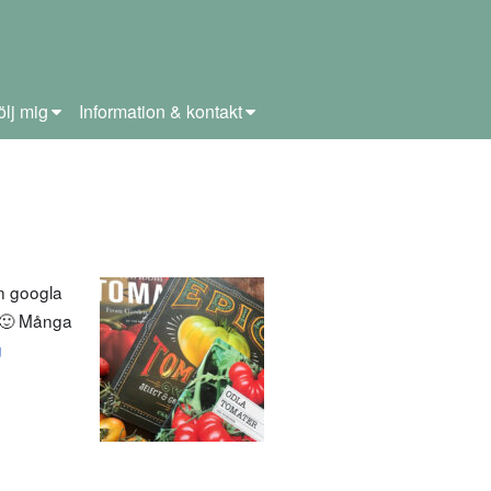
ölj mig
Information & kontakt
n googla
. 🙂 Många
g