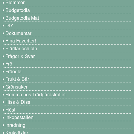
Blommor
Budgetodla
Budgetodla Mat
DIY
Dokumentär
Fina Favoriter!
Fjärilar och bin
Frågor & Svar
Frö
Fröodla
Frukt & Bär
Grönsaker
Hemma hos Trädgårdstrollet
Hiss & Diss
Höst
Inköpsställen
Inredning
Krukväxter