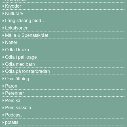
Kryddor
Kulturarv
Lång säsong med…
Lokalsorter
Målla & Spenatskrået
Nötter
Odla i kruka
Odla i pallkrage
Odla med barn
Odla på fönsterbrädan
Omställning
Päron
Perenner
Persika
Persikaskola
Podcast
potatis