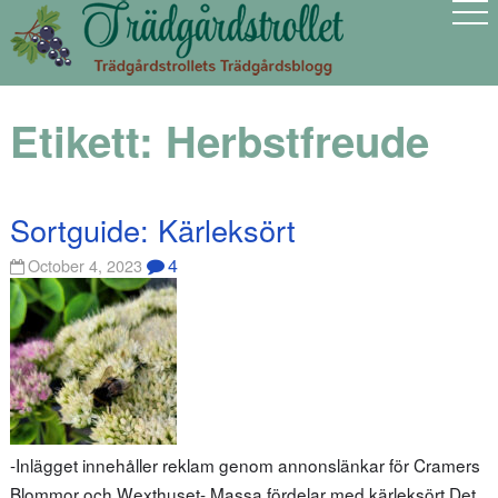
Etikett:
Herbstfreude
Sortguide: Kärleksört
4
October 4, 2023
-Inlägget innehåller reklam genom annonslänkar för Cramers
Blommor och Wexthuset- Massa fördelar med kärleksört Det