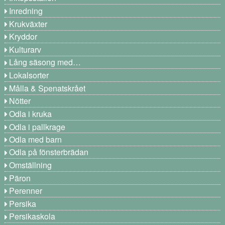
Inredning
Krukväxter
Kryddor
Kulturarv
Lång säsong med…
Lokalsorter
Målla & Spenatskrået
Nötter
Odla i kruka
Odla i pallkrage
Odla med barn
Odla på fönsterbrädan
Omställning
Päron
Perenner
Persika
Persikaskola