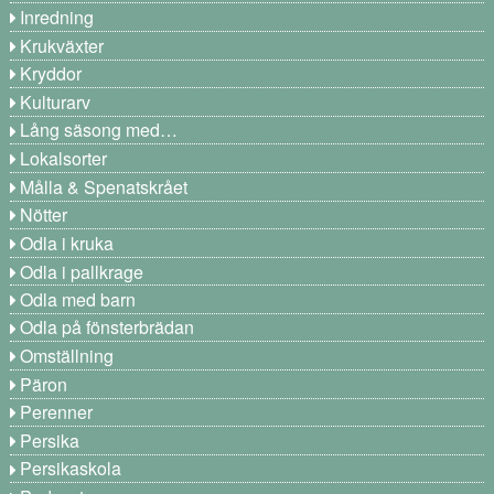
Inredning
Krukväxter
Kryddor
Kulturarv
Lång säsong med…
Lokalsorter
Målla & Spenatskrået
Nötter
Odla i kruka
Odla i pallkrage
Odla med barn
Odla på fönsterbrädan
Omställning
Päron
Perenner
Persika
Persikaskola