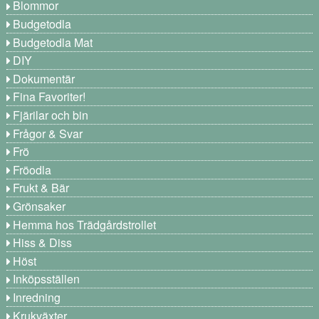
Blommor
Budgetodla
Budgetodla Mat
DIY
Dokumentär
Fina Favoriter!
Fjärilar och bin
Frågor & Svar
Frö
Fröodla
Frukt & Bär
Grönsaker
Hemma hos Trädgårdstrollet
Hiss & Diss
Höst
Inköpsställen
Inredning
Krukväxter