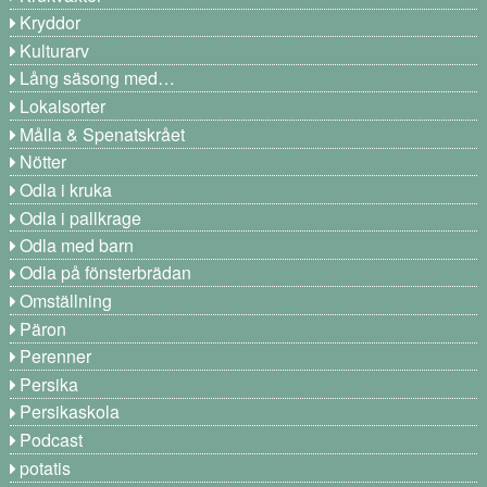
Kryddor
Kulturarv
Lång säsong med…
Lokalsorter
Målla & Spenatskrået
Nötter
Odla i kruka
Odla i pallkrage
Odla med barn
Odla på fönsterbrädan
Omställning
Päron
Perenner
Persika
Persikaskola
Podcast
potatis