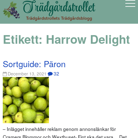
Etikett:
Harrow Delight
Sortguide: Päron
32
December 13, 2021
– Inlägget innehåller reklam genom annonslänkar för
Cramers Blommor och Wexthuset- Fint ska det vara… Det