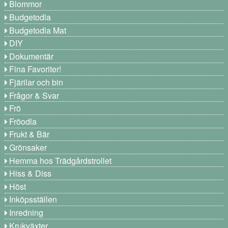
Blommor
Budgetodla
Budgetodla Mat
DIY
Dokumentär
Fina Favoriter!
Fjärilar och bin
Frågor & Svar
Frö
Fröodla
Frukt & Bär
Grönsaker
Hemma hos Trädgårdstrollet
Hiss & Diss
Höst
Inköpsställen
Inredning
Krukväxter