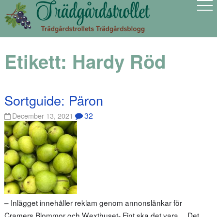
Etikett:
Hardy Röd
Sortguide: Päron
32
December 13, 2021
– Inlägget innehåller reklam genom annonslänkar för
Cramers Blommor och Wexthuset- Fint ska det vara… Det